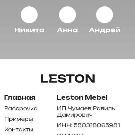
Рассрочка
ИП Чумаев Равиль
Дамирович
Примеры
ИНН: 580318065981
Контакты
ОГРНИП:
323583500017539
Политика
конфиденциальности
Контакты
Звонить с 8.00 до 20.00
Телефон: +7 (996) 804-13-33
Почта: leston-mebel@yandex.ru