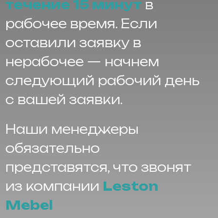
с вашей заявки.
Наши менеджеры
обязательно
представятся, что звонят
из компании
Leston
Mebel
Никита
Анна
Андрей
LESTON
Главная
Leston Mebel