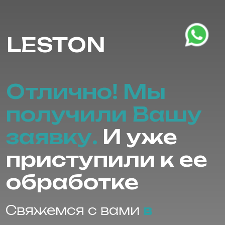
LESTON
Отлично! Мы
получили Вашу
заявку.
И уже
приступили к ее
обработке
Свяжемся с вами
в
течение 15 минут
в
рабочее время. Если
оставили заявку в
нерабочее — начнем
следующий рабочий день