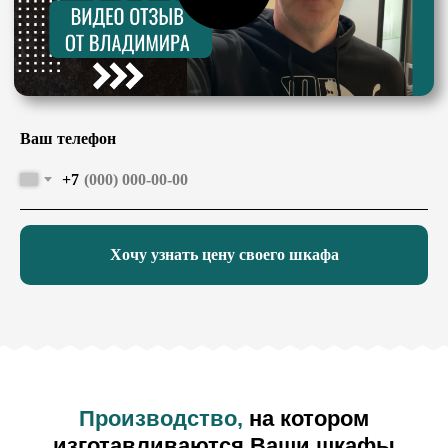
и проверяем текущее состояние
фурнитуры и комплектующих
Ваш телефон
+7
Хочу узнать цену своего шкафа
Производство,
на котором
изготавливаются Ваши шкафы