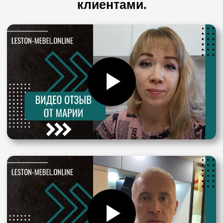
материалами фасадов, примерами
фурнитуры и столешницы, чтобы
потрогать, посмотреть «вживую»
Бесплатный 3D проект
2
Разработка дизайн-проекта любой
сложности, составление точной сметы
Договор
3
После согласования дизайн-проекта и
утверждения сметы заключаем договор
Изготовление
4
Вне зависимости от сложности проекта,
изготовление мебели в среднем займет
не более 2-х недель
Доставка и сборка
5
Привезем и установим шкаф по
предварительной договоренности
Гарантия и сервис
6
Производим гарантийный ремонт шкафа