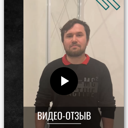
Европейские материалы
Европейские материалы и
комплектующие обеспечивают
экологичность и безопасность шкафов
Надежная фурнитура
Гарантируем более 80 тыс.
открываний/закрываний ящиков —
плавно и бесшумно
Смарт-хранение
Наши решения для хранения позволят
вместить все необходимое
Высокоточное оборудование
Вне зависимости от сложности проекта,
мы изготовим мебель своевременно