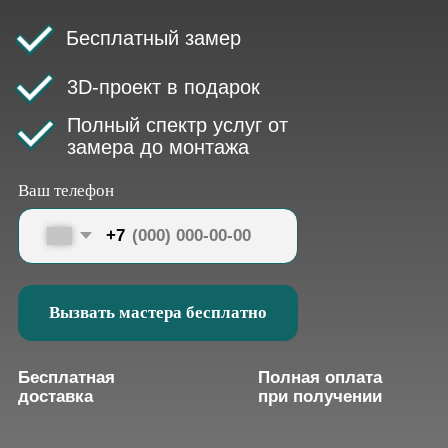
Ваш телефон
+7
Вызвать мастера бесплатно
Бесплатная
Полная оплата
доставка
при получении
Гарантия на 50 000
1000+ вариантов
циклов фурнитуры
декора дверей
О компании
LESTON
MEBEL
Leston Mebel
—
15 лет
на рынке мебели на заказ.
Наша компания, специализирующаяся
на создании