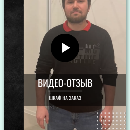
фурнитуры и столешницы, чтобы
потрогать, посмотреть «вживую»
Бесплатный 3D проект
2
Разработка дизайн-проекта любой
сложности, составление точной сметы
Договор
3
После согласования дизайн-проекта и
утверждения сметы заключаем договор
Изготовление
4
Вне зависимости от сложности проекта,
изготовление мебели в среднем займет
не более 2-х недель
Доставка и сборка
5
Привезем и установим кухню по
предварительной договоренности
Гарантия и сервис
6
Производим гарантийный ремонт кухни
и проверяем текущее состояние