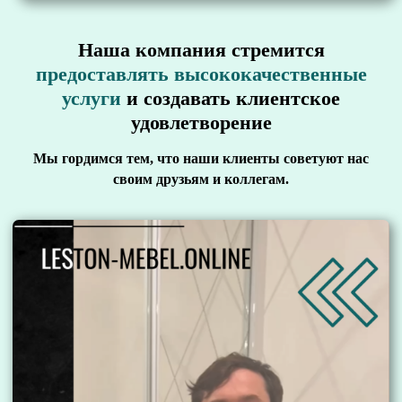
вместить все необходимое
Наша компания стремится
Высокоточное оборудование
предоставлять высококачественные
Вне зависимости от сложности проекта,
мы изготовим мебель своевременно
услуги
и создавать клиентское
удовлетворение
Безграничные возможности
Более 600 вариантов исполнения.
Кухня, полностью отражающая вашу
Мы гордимся тем, что наши клиенты советуют нас
индивидуальность
своим друзьям и коллегам.
Бесплатный замер
1
Бесплатный выезд мастера с
материалами фасадов, примерами