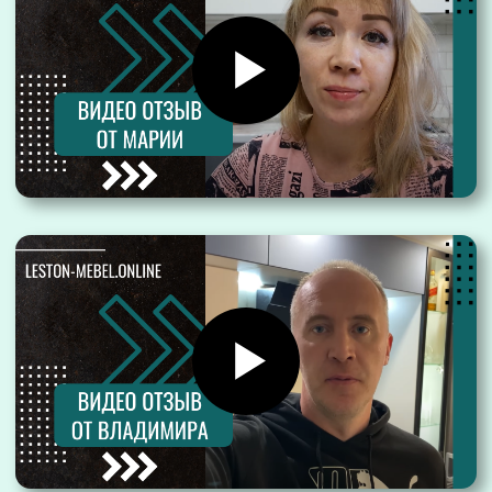
Европейские материалы
Европейские материалы и
комплектующие обеспечивают
экологичность и безопасность кухонь
Надежная фурнитура
Гарантируем более 80 тыс.
открываний/закрываний ящиков —
плавно и бесшумно
Смарт-хранение
Наши решения для хранения позволят