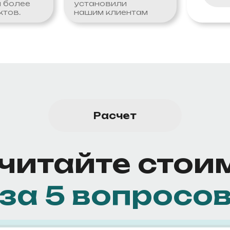
 более
установили
ктов.
нашим клиентам
Расчет
читайте стои
за 5 вопросо