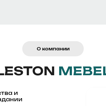
О компании
LESTON
MEBE
ства и
здании