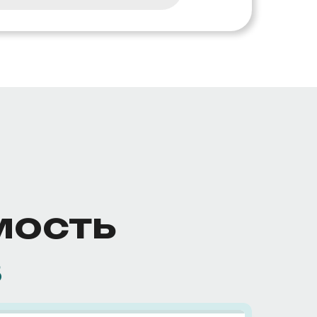
мость
в