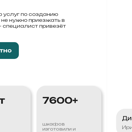
 услуг по созданию
 не нужно приезжать в
— специалист привезёт
тно
т
7600+
Ди
шкафов
Ири
изготовили и