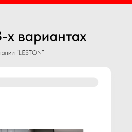
-х вариантах
мпании “LESTON”