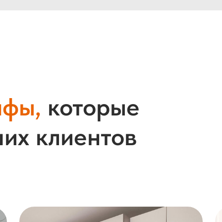
афы,
которые
их клиентов