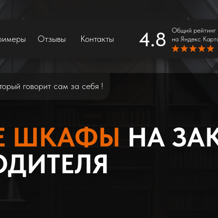
Общий рейтинг
4.8
римеры
Отзывы
Контакты
на Яндекс Карт
оторый говорит сам за себя !
Е ШКАФЫ
НА ЗА
ОДИТЕЛЯ