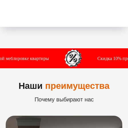
е квартиры
Скидка 10% при полной меб
Видеоотзыв
Мария
Выражаю огромную благодарность компании
Leston за реализацию нашей мечты.
Изготовили и установили кухню в самые
кратчайшие сроки.